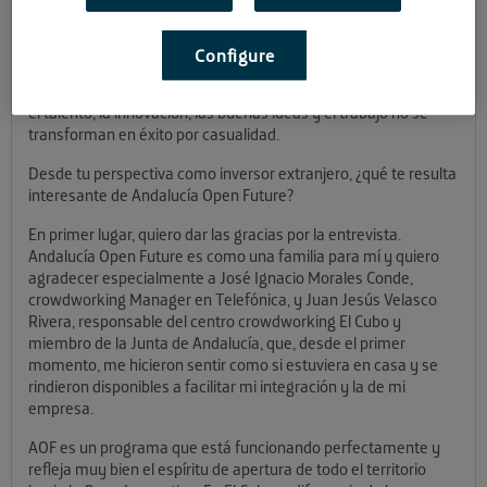
desarrolladas en Andalucía un nicho muy importante de
mucho y muy buenos proyectos empresariales.
Configure
Hemos charlado con él para compartir el punto de vista del
inversor, para cerciorarnos de sus intereses y comprender que
el talento, la innovación, las buenas ideas y el trabajo no se
transforman en éxito por casualidad.
Desde tu perspectiva como inversor extranjero, ¿qué te resulta
interesante de Andalucía Open Future?
En primer lugar, quiero dar las gracias por la entrevista.
Andalucía Open Future es como una familia para mí y quiero
agradecer especialmente a José Ignacio Morales Conde,
crowdworking Manager en Telefónica, y Juan Jesús Velasco
Rivera, responsable del centro crowdworking El Cubo y
miembro de la Junta de Andalucía, que, desde el primer
momento, me hicieron sentir como si estuviera en casa y se
rindieron disponibles a facilitar mi integración y la de mi
empresa.
AOF es un programa que está funcionando perfectamente y
refleja muy bien el espíritu de apertura de todo el territorio