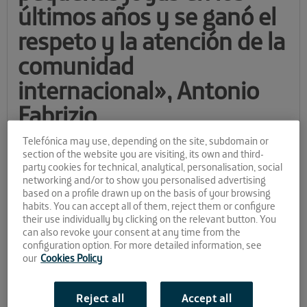
últimos años y se ganó el
respeto y la atención de la
comunidad
internacional», Antonio
Fabrizio
Telefónica may use, depending on the site, subdomain or
Antonio Fabrizio
es la personificación y certificación de que una
section of the website you are visiting, its own and third-
de las columnas vertebrales del programa de aceleración de
party cookies for technical, analytical, personalisation, social
Andalucía Open Future es real y tangible:
los emprendedores
networking and/or to show you personalised advertising
tienen acceso directo a inversores
, y es una oportunidad
based on a profile drawn up on the basis of your browsing
dorada para establecer relaciones de financiación
habits. You can accept all of them, reject them or configure
their use individually by clicking on the relevant button. You
interesantes.
can also revoke your consent at any time from the
Fabrizio es Venture Partner y CEO en Innovation Booster
.
configuration option. For more detailed information, see
Conocedor como pocos de las startups y sus necesidades, de
our
Cookies Policy
cómo validar ideas y cómo testarlas, se trata de un verdadero
startupper
, como bien le definen sus colegas de profesión. Un
Reject all
Accept all
inversor italiano que ha encontrado entre las startups