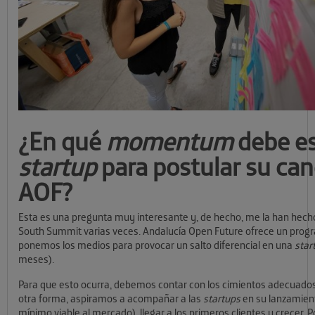
¿En qué
momentum
debe es
startup
para postular su can
AOF?
Esta es una pregunta muy interesante y, de hecho, me la han hecho
South Summit varias veces. Andalucía Open Future ofrece un progra
ponemos los medios para provocar un salto diferencial en una
star
meses).
Para que esto ocurra, debemos contar con los cimientos adecuados 
otra forma, aspiramos a acompañar a las
startups
en su lanzamient
mínimo viable al mercado), llegar a los primeros clientes y crecer. P