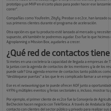
prototipo y un MVP en el corto plazo para poder hacer ese lanzami
correr”.
Compañías como Youfeelm, Zityfy, Preobar o ec2ce, han lanzado s
sus primeros clientes durante el programa de aceleración.
Otra opción es que tu producto esté lanzado al mercado y necesites
supuesto, ahí también te podremos ayudar. Eso fue lo que hicimo
Agroplanning o Mission Box, ayudarles a crecer.
¿Qué red de contactos tien
Si metes en una coctelera la capacidad de llegada a empresas de Te
la juntas con la agenda de contactos de los mentores y la de los r
puede salir? Una agenda enorme de contactos tanto públicos como 
“desbloquear puertas” a las que le es complicado llamar a un emp
Ese es el
networking
que te puede ofrecer AOF junto a oportunidade
4YFN y múltiples eventos y ferias sectoriales o, incluso, mostrar tu 
Por ejemplo, el primer cliente de ec2ce fue la Consejería de Agric
BeCheckin hacen negocio con Telefónica. A través de Andalucía Ope
contacto con clientes del sector público y privado para realizar sus