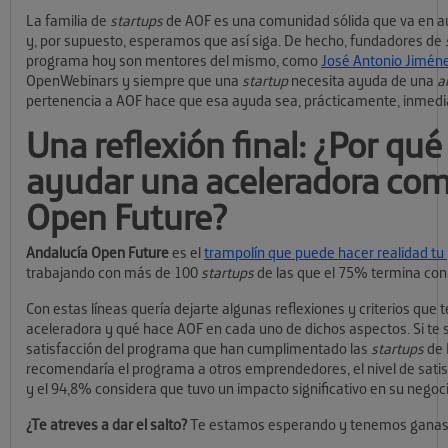
La familia de
startups
de AOF es una comunidad sólida que va en 
y, por supuesto, esperamos que así siga. De hecho, fundadores de
programa hoy son mentores del mismo, como
José Antonio Jimén
OpenWebinars y siempre que una
startup
necesita ayuda de una
a
pertenencia a AOF hace que esa ayuda sea, prácticamente, inmedi
Una reflexión final: ¿Por qu
ayudar una aceleradora com
Open Future?
Andalucía Open Future
es el
trampolín que puede hacer realidad tu
trabajando con más de 100
startups
de las que el 75% termina con 
Con estas líneas quería dejarte algunas reflexiones y criterios que
aceleradora y qué hace AOF en cada uno de dichos aspectos. Si te s
satisfacción del programa que han cumplimentado las
startups
de 
recomendaría el programa a otros emprendedores, el nivel de satis
y el 94,8% considera que tuvo un impacto significativo en su negoci
¿Te atreves a dar el salto?
Te estamos esperando y tenemos ganas d