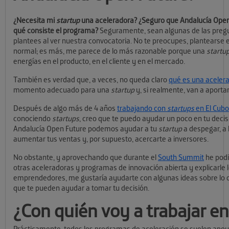
¿Necesita mi
startup
una aceleradora?
¿Seguro que Andalucía Ope
qué consiste el programa?
Seguramente, sean algunas de las pregu
plantees al ver nuestra convocatoria. No te preocupes, plantearse 
normal; es más, me parece de lo más razonable porque una
startu
energías en el producto, en el cliente y en el mercado.
También es verdad que, a veces, no queda claro
qué es una aceler
momento adecuado para una
startup
y, si realmente, van a aportar
Después de algo más de 4 años
trabajando con
startups
en El Cubo
conociendo
startups
, creo que te puedo ayudar un poco en tu decis
Andalucía Open Future podemos ayudar a tu
startup
a despegar, a 
aumentar tus ventas y, por supuesto, acercarte a inversores.
No obstante, y aprovechando que durante el
South Summit
he podi
otras aceleradoras y programas de innovación abierta y explicarle
emprendedores, me gustaría ayudarte con algunas ideas sobre lo 
que te pueden ayudar a tomar tu decisión.
¿Con quién voy a trabajar e
Prácticamente, todos los programas de aceleración se suelen apo