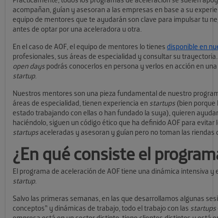
acompañan, guían y asesoran a las empresas en base a su experienc
equipo de mentores que te ayudarán son clave para impulsar tu ne
antes de optar por una aceleradora u otra.
En el caso de AOF, el equipo de mentores lo tienes
disponible en n
profesionales, sus áreas de especialidad y consultar su trayectori
open days
podrás conocerlos en persona y verlos en acción en una
startup
.
Nuestros mentores son una pieza fundamental de nuestro program
áreas de especialidad, tienen experiencia en
startups
(bien porque 
estado trabajando con ellas o han fundado la suya), quieren ayuda
haciéndolo, siguen un código ético que ha definido AOF para evitar l
startups
aceleradas y asesoran y guían pero no toman las riendas d
¿En qué consiste el program
El programa de aceleración de AOF tiene una dinámica intensiva y 
startup
.
Salvo las primeras semanas, en las que desarrollamos algunas sesi
conceptos” y dinámicas de trabajo, todo el trabajo con las
startups
empresa está en un sector distinto, tiene clientes distintos y está e