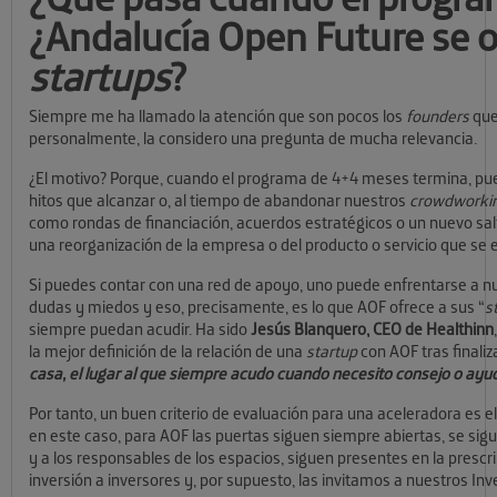
¿Andalucía Open Future se o
startups
?
Siempre me ha llamado la atención que son pocos los
founders
que
personalmente, la considero una pregunta de mucha relevancia.
¿El motivo? Porque, cuando el programa de 4+4 meses termina, pu
hitos que alcanzar o, al tiempo de abandonar nuestros
crowdworki
como rondas de financiación, acuerdos estratégicos o un nuevo sal
una reorganización de la empresa o del producto o servicio que se 
Si puedes contar con una red de apoyo, uno puede enfrentarse a
dudas y miedos y eso, precisamente, es lo que AOF ofrece a sus “
s
siempre puedan acudir. Ha sido
Jesús Blanquero, CEO de Healthinn
la mejor definición de la relación de una
startup
con AOF tras finali
casa, el lugar al que siempre acudo cuando necesito consejo o ayu
Por tanto, un buen criterio de evaluación para una aceleradora es el
en este caso, para AOF las puertas siguen siempre abiertas, se si
y a los responsables de los espacios, siguen presentes en la presc
inversión a inversores y, por supuesto, las invitamos a nuestros Inv