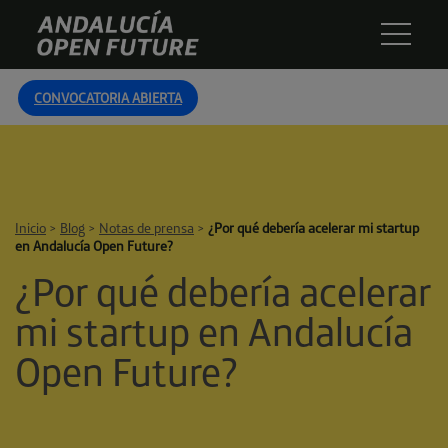
Skip
Andalucía
to
Open
content
Future
CONVOCATORIA ABIERTA
Inicio
>
Blog
>
Notas de prensa
>
¿Por qué debería acelerar mi startup
en Andalucía Open Future?
¿Por qué debería acelerar
mi startup en Andalucía
Open Future?