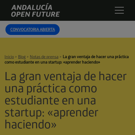
Skip
Andalucía
to
Open
content
Future
CONVOCATORIA ABIERTA
Inicio
>
Blog
>
Notas de prensa
>
La gran ventaja de hacer una práctica
como estudiante en una startup: «aprender haciendo»
La gran ventaja de hacer
una práctica como
estudiante en una
startup: «aprender
haciendo»