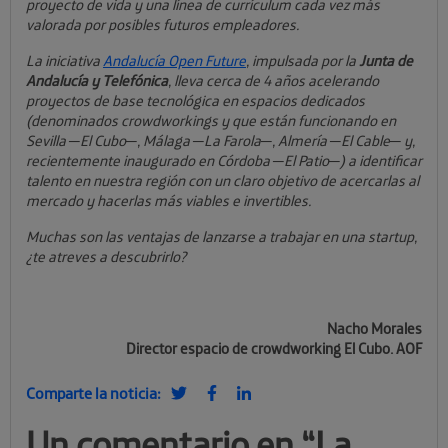
proyecto de vida y una línea de currículum cada vez más
valorada por posibles futuros empleadores.
La iniciativa
Andalucía Open Future
, impulsada por la
Junta de
Andalucía y Telefónica
, lleva cerca de 4 años acelerando
proyectos de base tecnológica en espacios dedicados
(denominados crowdworkings y que están funcionando en
Sevilla ─El Cubo─, Málaga ─La Farola─, Almería ─El Cable─ y,
recientemente inaugurado en Córdoba ─El Patio─) a identificar
talento en nuestra región con un claro objetivo de acercarlas al
mercado y hacerlas más viables e invertibles.
Muchas son las ventajas de lanzarse a trabajar en una startup,
¿te atreves a descubrirlo?
Nacho Morales
Director espacio de crowdworking El Cubo. AOF
Comparte la noticia:
Un comentario en “
La