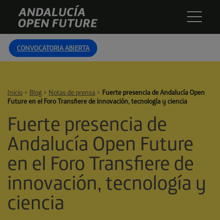
Skip
Andalucía
to
Open
content
Future
CONVOCATORIA ABIERTA
Inicio
>
Blog
>
Notas de prensa
>
Fuerte presencia de Andalucía Open
Future en el Foro Transfiere de innovación, tecnología y ciencia
Fuerte presencia de
Andalucía Open Future
en el Foro Transfiere de
innovación, tecnología y
ciencia