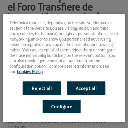
el Foro Transfiere de
innovación, tecnología y
Telefónica may use, depending on the site, subdomain or
ciencia
section of the website you are visiting, its own and third-
party cookies for technical, analytical, personalisation, social
networking and/or to show you personalised advertising
Febrero es un mes fuerte para las startups de AOF. Con el
based on a profile drawn up on the basis of your browsing
principio del nuevo año ya olvidado de la retina y profundo allá
habits. You can accept all of them, reject them or configure
en el recuerdo, 2018 aprieta con citas importantes para las que
their use individually by clicking on the relevant button. You
hay que estar bien atentos y dispuestos. La primera de ellas es
can also revoke your consent at any time from the
Transfiere, el Foro Europeo para la Ciencia, Tecnología e
configuration option. For more detailed information, see
Innovación que se celebra en Málaga
los próximos 14 y 15 del
our
Cookies Policy
mes. Nuestro San Valentín empresarial.
Se trata de la séptima edición de este evento, en el que
Reject all
Accept all
desembarcan la nada desdeñable cantidad de
16 startups de
Andalucía Open Future
. Los emprendedores asistentes
tendrán la oportunidad de darse a conocer y encontrar
Configure
posibles sinergias con los distintos agentes que se dan cita en
la capital malacitana durante los dos días de duración del foro,
además de llamar la atención de potenciales clientes o
inversores.