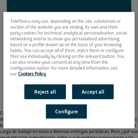
30 APR
Telefónica may use, depending on the site, subdomain or
section of the website you are visiting, its own and third-
2019
party cookies for technical, analytical, personalisation, social
networking and/or to show you personalised advertising
18:00 - 21:00
based on a profile drawn up on the basis of your browsing
Espacio de crowdworking El Cubo
habits. You can accept all of them, reject them or configure
their use individually by clicking on the relevant button. You
Avda. Camino de los Descubrimientos 17,
can also revoke your consent at any time from the
PCT Cartuja
configuration option. For more detailed information, see
Sevilla
41092
our
Cookies Policy
Reject all
Accept all
This event has passed.
Configure
Cuando pensamos en agilismo rápidamente nos vienen a la cabeza
ideas como trabajo en equipo, un ambiente fluido y cómodo, reuniones
breves y productivas, rápida adaptación al cambio u organización de la
carga de trabajo en torno a diversas entregas periódicas. Pero ¿qué son
en realidad las metodologías ágiles y qué ventajas proporcionan a las