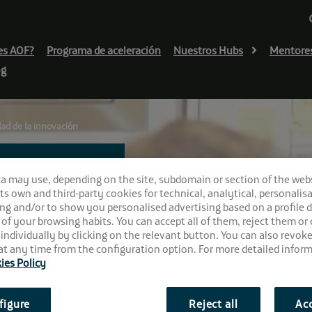
es AOF?
Programa de aceleración
Nuestros Hubs
Mentore
og
ad de la innovación
ca may use, depending on the site, subdomain or section of the web
ricas
 its own and third-party cookies for technical, analytical, personalisa
ng and/or to show you personalised advertising based on a profile 
 of your browsing habits. You can accept all of them, reject them or
 de la
 individually by clicking on the relevant button. You can also revok
t any time from the configuration option. For more detailed inform
ies Policy
figure
Reject all
Acc