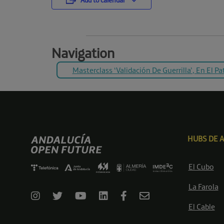
Add to calendar
Navigation
Masterclass ‘Validación De Guerrilla’, En El Pa
HUBS DE 
El Cubo
La Farola
El Cable