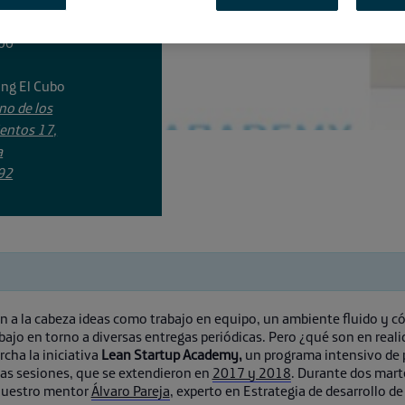
:00
ng El Cubo
no de los
entos 17,
a
92
a la cabeza ideas como trabajo en equipo, un ambiente fluido y có
bajo en torno a diversas entregas periódicas. Pero ¿qué son en real
cha la iniciativa
Lean Startup Academy,
un programa intensivo de p
as sesiones, que se extendieron en
2017 y 2018
. Durante dos marte
 nuestro mentor
Álvaro Pareja
, experto en Estrategia de desarrollo de