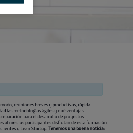
modo, reuniones breves y productivas, rápida
idad las metodologías ágiles y qué ventajas
reparación para el desarrollo de proyectos
s al mes los participantes disfrutan de esta formación
 clientes y Lean Startup.
Tenemos una buena noticia: