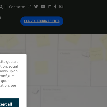
Contacto:
s
CONVOCATORIA ABIERTA
site you are
tion, social
drawn up on
 configure
e your
ation, see
ept all