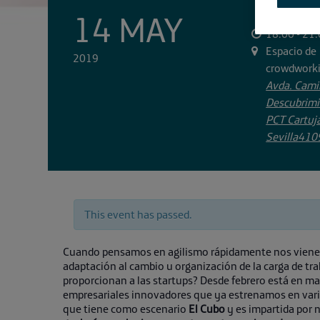
14 MAY
18:00 - 21
Espacio de
2019
crowdworki
Avda. Cami
Descubrimi
PCT Cartuj
Sevilla
410
This event has passed.
Cuando pensamos en agilismo rápidamente nos vienen 
adaptación al cambio u organización de la carga de tra
proporcionan a las startups? Desde febrero está en mar
empresariales innovadores que ya estrenamos en vari
que tiene como escenario
El Cubo
y es impartida por