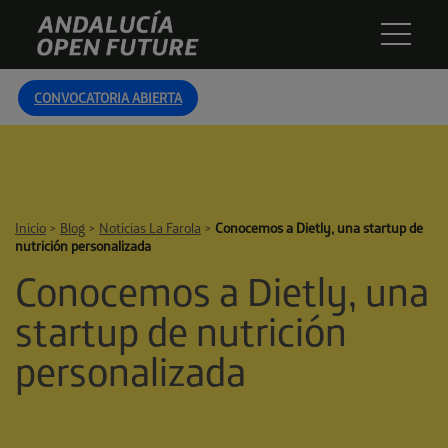
Skip
Andalucía
to
Open
content
Future
CONVOCATORIA ABIERTA
Inicio
>
Blog
>
Noticias La Farola
>
Conocemos a Dietly, una startup de
nutrición personalizada
Conocemos a Dietly, una
startup de nutrición
personalizada