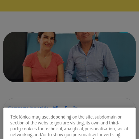
Comparte la noticia:
Telefónica may use, depending on the site, subdomain or
Conocemos a Dietly, una
section of the website you are visiting, its own and third-
party cookies for technical, analytical, personalisation, social
startup de nutrición
networking and/or to show you personalised advertising