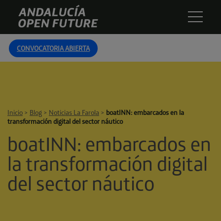
Skip
Andalucía
to
Open
content
Future
CONVOCATORIA ABIERTA
Inicio
>
Blog
>
Noticias La Farola
>
boatINN: embarcados en la
transformación digital del sector náutico
boatINN: embarcados en
la transformación digital
del sector náutico