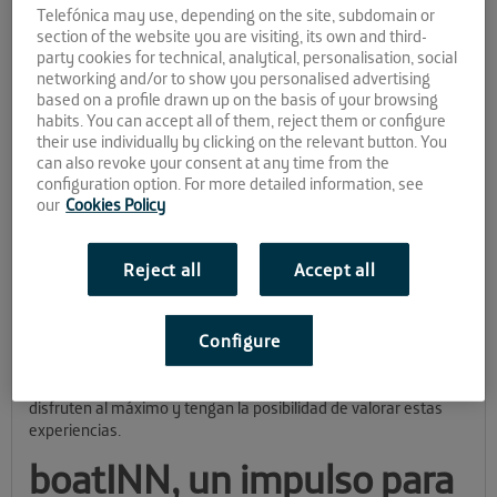
del sector náutico
Telefónica may use, depending on the site, subdomain or
section of the website you are visiting, its own and third-
party cookies for technical, analytical, personalisation, social
networking and/or to show you personalised advertising
A menudo ignoramos la gran cantidad de cosas que poseemos
based on a profile drawn up on the basis of your browsing
sin sacarle todo el partido que podríamos. En pleno siglo XXI, en
habits. You can accept all of them, reject them or configure
el que compramos por impulso y olvidamos, cada vez nacen
their use individually by clicking on the relevant button. You
más iniciativas que ayudan a los usuarios a encontrar una
can also revoke your consent at any time from the
nueva utilidad a esos artículos que ya no tienen uso.
configuration option. For more detailed information, see
our
Cookies Policy
boatINN
, startup acelerada en La Farola, da vida a una
plataforma que soluciona una necesidad presente en la
sociedad: impulsa la colaboración entre propietarios de
Reject all
Accept all
embarcaciones a las que no se sacan provecho con clientes
interesados en disfrutarlas de experiencias náuticas.
Configure
Han diseñado una herramienta gracias a la que los clientes, de
manera rápida y económica, pueden comunicarse con los
propietarios y realizar transacciones seguras, logrando que
disfruten al máximo y tengan la posibilidad de valorar estas
experiencias.
boatINN, un impulso para