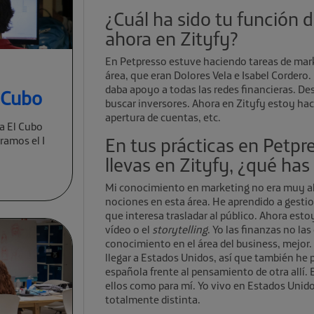
¿Cuál ha sido tu función 
ahora en Zityfy?
En Petpresso estuve haciendo tareas de mar
área, que eran Dolores Vela e Isabel Cordero.
daba apoyo a todas las redes financieras. De
l Cubo
buscar inversores. Ahora en Zityfy estoy ha
apertura de cuentas, etc.
a El Cubo
En tus prácticas en Petpr
ramos el I
llevas en Zityfy, ¿qué ha
Mi conocimiento en marketing no era muy alt
nociones en esta área. He aprendido a gestion
que interesa trasladar al público. Ahora es
vídeo o el
storytelling
. Yo las finanzas no la
conocimiento en el área del business, mejor.
llegar a Estados Unidos, así que también he
española frente al pensamiento de otra allí. 
ellos como para mí. Yo vivo en Estados Unido
totalmente distinta.