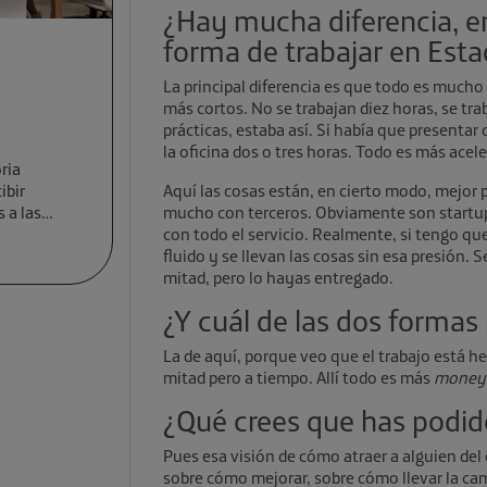
¿Hay mucha diferencia, en
forma de trabajar en Est
La principal diferencia es que todo es muc
más cortos. No se trabajan diez horas, se tra
prácticas, estaba así. Si había que presenta
la oficina dos o tres horas. Todo es más acel
ria
ibir
Aquí las cosas están, en cierto modo, mejor 
 a las
mucho con terceros. Obviamente son startup
con todo el servicio. Realmente, si tengo q
fluido y se llevan las cosas sin esa presión. S
mitad, pero lo hayas entregado.
¿Y cuál de las dos formas 
La de aquí, porque veo que el trabajo está h
mitad pero a tiempo. Allí todo es más
moneyw
¿Qué crees que has podid
Pues esa visión de cómo atraer a alguien del 
sobre cómo mejorar, sobre cómo llevar la cam