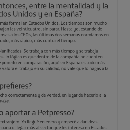
tonces, entre la mentalidad y la
ados Unidos y en España?
ho más formal en Estados Unidos. Los tiempos son mucho
bajan las veinticuatro, sin parar. Hasta yo, estando de
r cosas a los CEOs, las últimas dos semanas dormíamos en
erado, más rápido, más contra el tiempo.
planificadas. Se trabaja con más tiempo y se trabaja
s, lo lógico es que dentro de la compañía no cuenten
ue ponerlo en comparación, aquí en España es todo más
e valora el trabajo en su calidad, no vale que lo hagas a la
prefieres?
echo correctamente y de verdad, en lugar de hacerlo a la
ise .
o aportar a Petpresso?
extranjero. Yo llegué en enero y empecé a dar ideas
paña o llegar más al sector que les interesa en Estados