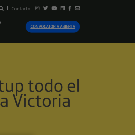
Contacto:
s
CONVOCATORIA ABIERTA
tup todo el
a Victoria