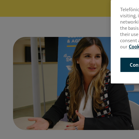
Telefóni
visiting,
networki
the basis
their use
consent a
our
Cook
Con