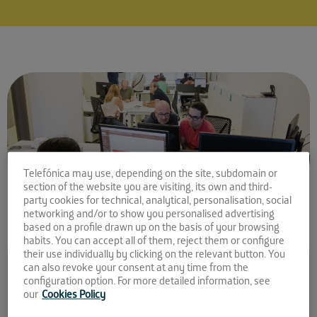
Telefónica may use, depending on the site, subdomain or
section of the website you are visiting, its own and third-
party cookies for technical, analytical, personalisation, social
networking and/or to show you personalised advertising
based on a profile drawn up on the basis of your browsing
habits. You can accept all of them, reject them or configure
Comparte la noticia:
their use individually by clicking on the relevant button. You
can also revoke your consent at any time from the
¡Ya conocemos a las
configuration option. For more detailed information, see
our
Cookies Policy
startups preseleccionadas