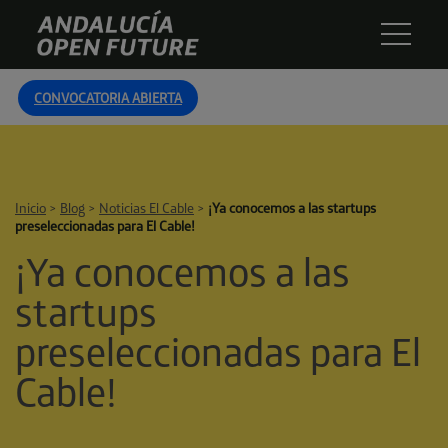
Skip
Andalucía
to
Open
content
Future
CONVOCATORIA ABIERTA
Inicio
>
Blog
>
Noticias El Cable
>
¡Ya conocemos a las startups
preseleccionadas para El Cable!
¡Ya conocemos a las
startups
preseleccionadas para El
Cable!