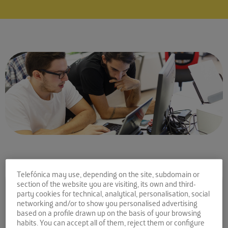
Telefónica may use, depending on the site, subdomain or
Comparte la noticia:
section of the website you are visiting, its own and third-
party cookies for technical, analytical, personalisation, social
Emprendedor, esto es lo
networking and/or to show you personalised advertising
based on a profile drawn up on the basis of your browsing
que te espera en los
habits. You can accept all of them, reject them or configure