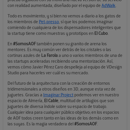
con realidad aumentada, diseñado por el equipo de
AdWalk
.
Todo es movimiento, y si bien no vemos a diario a los gatos de
los miembros de
Pet-presso
, sí que los podemos imaginar
comiendo de cualquiera de los dispensadores inteligentes que
la startup tiene como muestras y prototipos en
El Cubo
.
En
#SomosAOF
también ponen su granito de arena los
mentores. Es muy común ver detrás de los cristales o las
cortinas azules de
La Farola
a uno o varios miembros de una de
las startups aceleradas recibiendo una mentorización. Así,
vemos cómo Javier Pérez Caro despelleja al equipo de VDesign
Studio para hacerles ver cuál es su mercado.
Del futuro de la arquitectura con la creación de entornos
tridimensionales a otros diseños en 3D, aunque esta vez de
juguetes. Gracias a
Imaginar Project
podemos ver en nuestro
espacio de Almería,
El Cable
, multitud de artilugios que son
juguetes de diversa índole sobre su espacio de trabajo.
Cualquier idea para cualquier público objetivo; en los espacios
de AOF todos creen tanto en las ideas de los demás como en
las suyas. Es la magia verdadera del
#SomosAOF
.