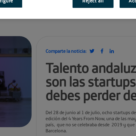
figure
Reject all
Acc
Comparte la noticia:
Talento andaluz
son las startup
debes perder de
Del 28 de junio al 1 de julio, ocho startups 
edición del 4 Years From Now, una de las m
país, que no se celebraba desde 2019 y que 
Barcelona.