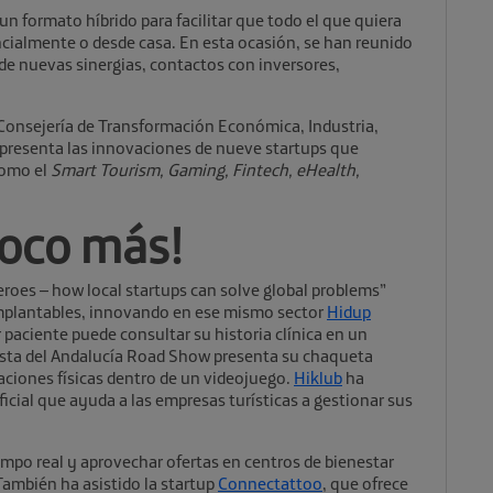
un formato híbrido para facilitar que todo el que quiera
encialmente o desde casa. En esta ocasión, se han reunido
de nuevas sinergias, contactos con inversores,
 Consejería de Transformación Económica, Industria,
 presenta las innovaciones de nueve startups que
como el
Smart Tourism, Gaming, Fintech, eHealth,
poco más!
roes – how local startups can solve global problems”
implantables, innovando en ese mismo sector
Hidup
 paciente puede consultar su historia clínica en un
lista del Andalucía Road Show presenta su chaqueta
aciones físicas dentro de un videojuego.
Hiklub
ha
ficial que ayuda a las empresas turísticas a gestionar sus
tiempo real y aprovechar ofertas en centros de bienestar
También ha asistido la startup
Connectattoo
, que ofrece