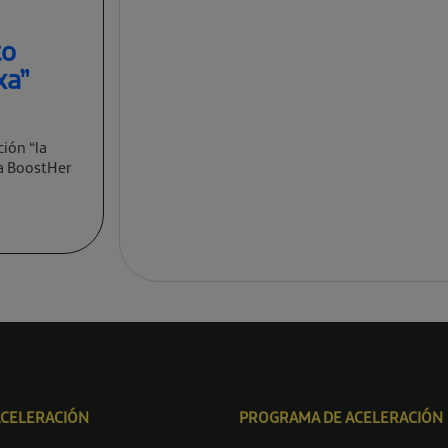
to
xa”
ción “la
va BoostHer
ACELERACIÓN
PROGRAMA DE ACELERACIÓN