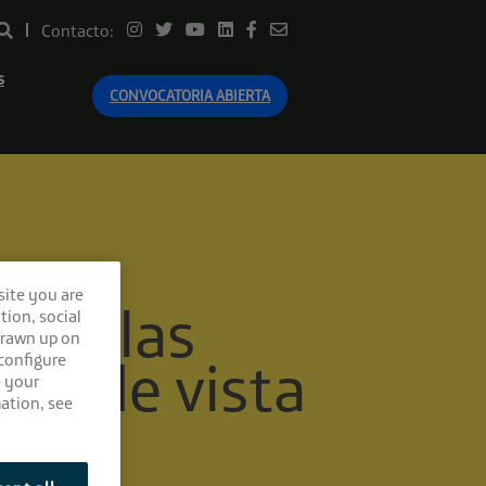
Contacto:
s
CONVOCATORIA ABIERTA
site you are
 son las
tion, social
drawn up on
er de vista
 configure
e your
ation, see