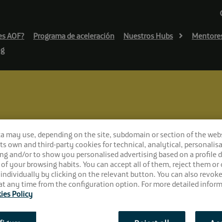
es AOF?
Programa de aceleración
Nuestros Hubs
Mentore
og
n las startups de AOF que no debes perder de vista
ca may use, depending on the site, subdomain or section of the web
 en el 4YFN, estas
 its own and third-party cookies for technical, analytical, personalisa
ng and/or to show you personalised advertising based on a profile 
 que no debes perd
 of your browsing habits. You can accept all of them, reject them or
 individually by clicking on the relevant button. You can also revok
t any time from the configuration option. For more detailed inform
ies Policy