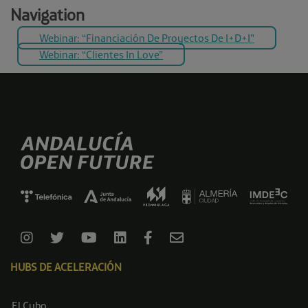
Navigation
Webinar: “Financiación De Proyectos De I+D+i”
Webinar: “Clientes In Love”
HUBS DE ACELERACIÓN
El Cubo