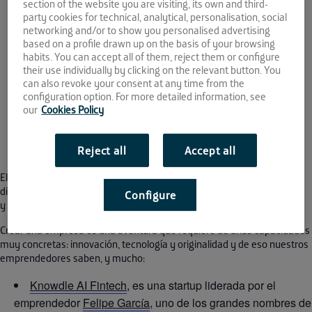
17:00 - 18:00
section of the website you are visiting, its own and third-
party cookies for technical, analytical, personalisation, social
networking and/or to show you personalised advertising
based on a profile drawn up on the basis of your browsing
habits. You can accept all of them, reject them or configure
their use individually by clicking on the relevant button. You
can also revoke your consent at any time from the
configuration option. For more detailed information, see
our
Cookies Policy
This event has passed.
Reject all
Accept all
El próximo jueves, 28 de enero a las 17:00h te invitamos a seguir en
directo este
webinar
en el que participan:
Knowldle AI,
Crea & Ticket
,
Configure
y
ENESO
, startups aceleradas en La Farola.
Crear una empresa es una aventura que requiere de unas capacidades
muy concretas: innovación, tecnología y originalidad y de eso nuestros
emprendedores saben, y mucho:
Knowdle AI Fintech
, es una startup liderada por el
emprendedor
Felipe García
, uno de los grandes nombres de