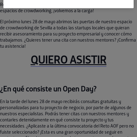
Reto AOF y la incorporación de los nuevos equipos en nuestros
espacios de crowdworking, ¡volvemos a la carga!
El próximo lunes 28 de mayo abrimos las puertas de nuestro espacio
de crowdworking de Sevilla a todas las startups locales que quieran
recibir asesoramiento para su proyecto empresarial y conocer cómo
trabajamos. ¿Quieres tener una cita con nuestros mentores? ¡Confirma
tu asistencia!
QUIERO ASISTIR
¿En qué consiste un Open Day?
En la tarde del lunes 28 de mayo recibirás consultas gratuitas y
personalizadas para tu proyecto de negocio, por parte de algunos de
nuestros especialistas. Podrás tener citas con nuestros mentores y
contarles detenidamente en qué consiste tu proyecto y tus
necesidades. ¿Aplicaste a la última convocatoria del Reto AOF pero no
fuiste seleccionado? ¡Esta es una gran oportunidad de seguir en