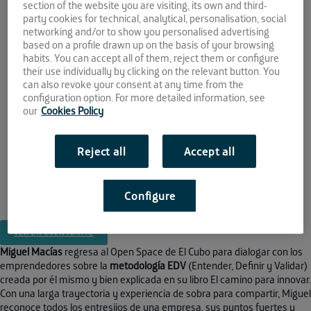
09 APR
section of the website you are visiting, its own and third-
party cookies for technical, analytical, personalisation, social
networking and/or to show you personalised advertising
2018
based on a profile drawn up on the basis of your browsing
habits. You can accept all of them, reject them or configure
17:30 - 20:30
their use individually by clicking on the relevant button. You
can also revoke your consent at any time from the
Espacio de crowdworking El Cubo
configuration option. For more detailed information, see
Avda. Camino de los Descubrimientos 17,
our
Cookies Policy
PCT Cartuja
Sevilla
41092
Reject all
Accept all
This event has passed.
Configure
VER EN EVENTBRITE
Miguel Macías
regresa al Open Space de El Cubo para dialogar con los
emprendedores sobre la
metodología EDV
(Entender, Definir y Validar)
creada por él mismo y bien explicada en su libro El camino para innovar.
Con una larga trayectoria y experiencia de sobra para compartir, Miguel
reconoce todos los entresijos de una empresa, sus puntos fuertes y