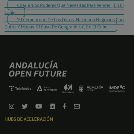
Charla ‘Los Poderes Que Necesitas Para Vender’, En El
Cable
‘El Cementerio De Los Datos. Haciendo Negocios Con
Datos Y Mapas. El Caso De Geographica’, En El Cubo
HUBS DE ACELERACIÓN