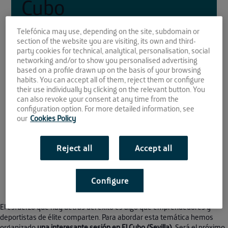
Cubo
Telefónica may use, depending on the site, subdomain or
30 JAN
section of the website you are visiting, its own and third-
party cookies for technical, analytical, personalisation, social
networking and/or to show you personalised advertising
2020
based on a profile drawn up on the basis of your browsing
habits. You can accept all of them, reject them or configure
their use individually by clicking on the relevant button. You
12:00 - 13:30
can also revoke your consent at any time from the
Espacio de crowdworking El Cubo
configuration option. For more detailed information, see
Avda. Camino de los Descubrimientos 17,
our
Cookies Policy
PCT Cartuja
Sevilla
41092
Reject all
Accept all
Configure
This event has passed.
El esfuerzo que hay detrás del éxito es algo que emprendedores y
deportistas de élite comparten. Para abordar esta temática hemos
organizado
una interesante sesión en El Cubo (Sevilla).
Será el próximo