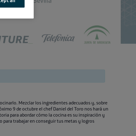
ept all
cocinarlo. Mezclar los ingredientes adecuados y, sobre
róximo 9 de octubre el chef Daniel del Toro nos hará un
storia para abordar cómo la cocina es su inspiración y
to para trabajar en conseguir tus metas y logros