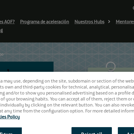
es AOF?
Programa de aceleración
Nuestros Hubs
Mentore
og
ubo
o’ con
ca may use, depending on the site, subdomain or section of the web
, en El
 its own and third-party cookies for technical, analytical, personalisa
ng and/or to show you personalised advertising based on a profile 
 of your browsing habits. You can accept all of them, reject them or
 individually by clicking on the relevant button. You can also revok
t any time from the configuration option. For more detailed inform
ies Policy
:00