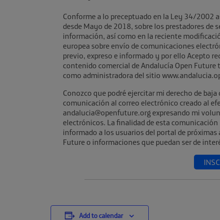
Conforme a lo preceptuado en la Ley 34/2002 a
desde Mayo de 2018, sobre los prestadores de ser
información, así como en la reciente modificaci
europea sobre envío de comunicaciones electró
previo, expreso e informado y por ello Acepto re
contenido comercial de Andalucía Open Future ti
como administradora del sitio www.andalucia.o
Conozco que podré ejercitar mi derecho de baja
comunicación al correo electrónico creado al ef
andalucia@openfuture.org expresando mi volunt
electrónicos. La finalidad de esta comunicación
informado a los usuarios del portal de próximas
Future o informaciones que puedan ser de inter
INS
Add to calendar