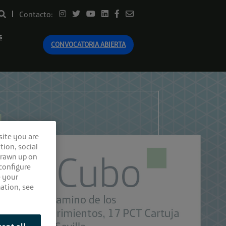
Contacto:
s
CONVOCATORIA ABIERTA
site you are
tion, social
drawn up on
 configure
e your
ation, see