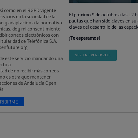
sí como en el RGPD vigente
El próximo 9 de octubre a las 12 h
vicios en la sociedad de la
pautas que han sido claves en su
ón y adaptación a la normativa
claves del desarrollo de las capa
nicas, doy mi consentimiento
cibir correos electrónicos con
¡Te esperamos!
tularidad de Telefónica S.A.
penfuture.org.
VER EN EVENTBRITE
 de este servicio mandando una
ecto a
ad de no recibir más correos
 no es otra que mantener
 acciones de Andalucía Open
és.
CRIBIRME