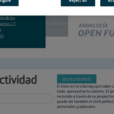
figure
Reject all
Acc
ng El Cubo
no de los
entos 17,
a
92
ctividad
VER EN EVENTBRITE
El éxito en la vida hay que saber 
todo, aprovechar tu talento. El p
recorrido a través de su propia hi
puede ser también el símil perfec
personales y laborales.