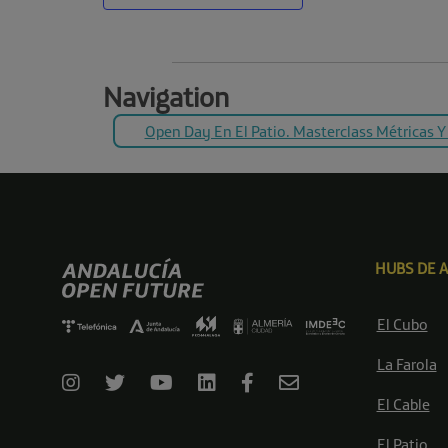
Navigation
Open Day En El Patio. Masterclass Métricas Y
HUBS DE 
El Cubo
La Farola
El Cable
El Patio