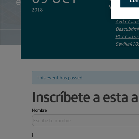
Con
Espacio de
2018
crowdworki
Avda. Cami
Descubrimi
PCT Cartuj
Sevilla
410
This event has passed.
Inscríbete a esta a
Nombre