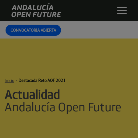
Skip
Andalucía
to
Open
content
Future
CONVOCATORIA ABIERTA
Inicio
>
Destacada Reto AOF 2021
Actualidad
Andalucía Open Future