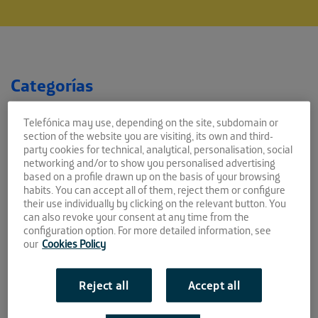
Categorías
NOTICIAS EL CUBO
Telefónica may use, depending on the site, subdomain or
section of the website you are visiting, its own and third-
NOTICIAS LA FAROLA
party cookies for technical, analytical, personalisation, social
networking and/or to show you personalised advertising
based on a profile drawn up on the basis of your browsing
NOTICIAS EL CABLE
habits. You can accept all of them, reject them or configure
their use individually by clicking on the relevant button. You
NOTICIAS EL PATIO
can also revoke your consent at any time from the
configuration option. For more detailed information, see
NOTAS DE PRENSA
our
Cookies Policy
Reject all
Accept all