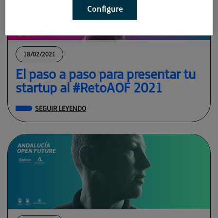
Configure
18/02/2021
El paso a paso para presentar tu
startup al #RetoAOF 2021
SEGUIR LEYENDO