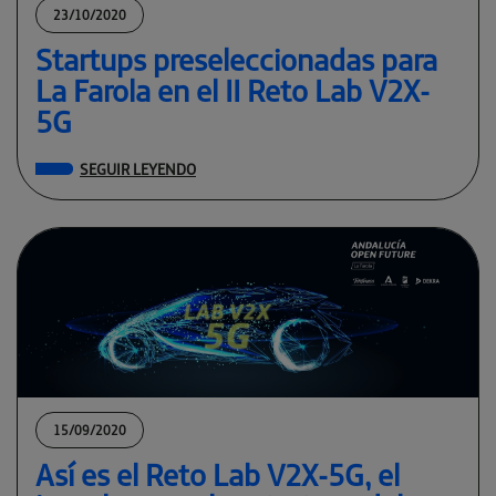
23/10/2020
Startups preseleccionadas para
La Farola en el II Reto Lab V2X-
5G
SEGUIR LEYENDO
15/09/2020
Así es el Reto Lab V2X-5G, el