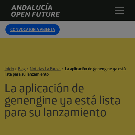
Skip
Andalucía
to
Open
content
Future
CONVOCATORIA ABIERTA
Inicio
>
Blog
>
Noticias La Farola
>
La aplicación de genengine ya está
lista para su lanzamiento
La aplicación de
genengine ya está lista
para su lanzamiento