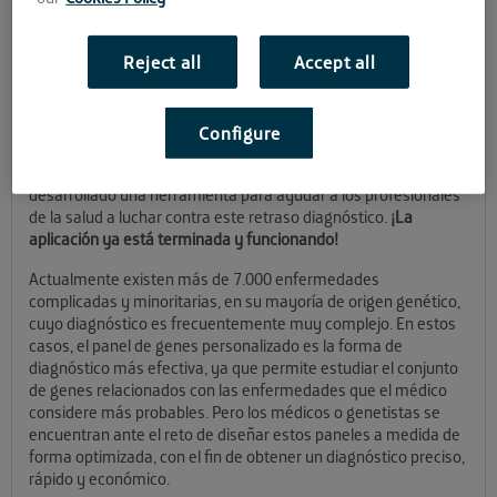
para su lanzamiento
Reject all
Accept all
¿Sabías que solo en España hay más de 3 millones de
personas que padecen una enfermedad rara? ¿Y que se tarda
una media de 5 años en diagnosticar a un paciente con una de
Configure
estas enfermedades desde que aparecen los primeros
síntomas? En
genengine
, startup acelerada en La Farola,
han
desarrollado una herramienta para ayudar a los profesionales
de la salud a luchar contra este retraso diagnóstico.
¡La
aplicación ya está terminada y funcionando!
Actualmente existen más de 7.000 enfermedades
complicadas y minoritarias, en su mayoría de origen genético,
cuyo diagnóstico es frecuentemente muy complejo. En estos
casos,
el panel de genes personalizado es la forma de
diagnóstico más efectiva, ya que permite estudiar el conjunto
de genes relacionados con las enfermedades que el médico
considere más probables. Pero los médicos o genetistas se
encuentran ante el reto de diseñar estos paneles a medida de
forma optimizada, con el fin de obtener un diagnóstico preciso,
rápido y económico.