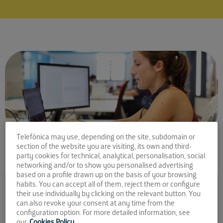
Telefónica may use, depending on the site, subdomain or
section of the website you are visiting, its own and third-
party cookies for technical, analytical, personalisation, social
networking and/or to show you personalised advertising
Comparte la noticia:
based on a profile drawn up on the basis of your browsing
habits. You can accept all of them, reject them or configure
La aplicación de
their use individually by clicking on the relevant button. You
can also revoke your consent at any time from the
genengine ya está lista
configuration option. For more detailed information, see
our
Cookies Policy