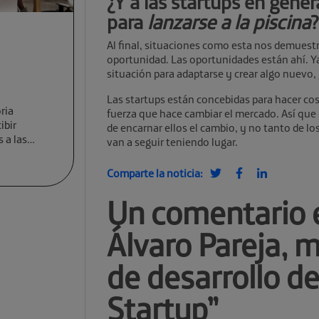
¿Y a las startups en gen
para
lanzarse a la piscina
?
Al final, situaciones como esta nos demuestr
oportunidad. Las oportunidades están ahí. 
situación para adaptarse y crear algo nuevo, 
Las startups están concebidas para hacer cos
ria
fuerza que hace cambiar el mercado. Así que
ibir
de encarnar ellos el cambio, y no tanto de l
 a las
van a seguir teniendo lugar.
Comparte la noticia:
Un comentario 
Álvaro Pareja, 
de desarrollo de
Startup
”