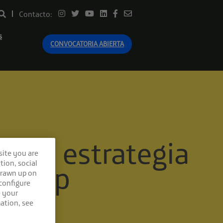
Contacto:
s
CONVOCATORIA ABIERTA
r en estrategia
site you are
tion, social
tartup
drawn up on
 configure
e your
ation, see