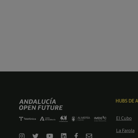
HUBS DE 
El Cubo
La Farola