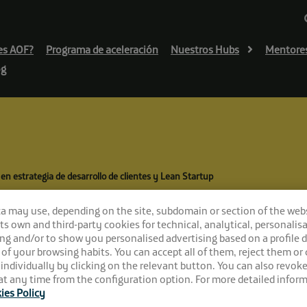
es AOF?
Programa de aceleración
Nuestros Hubs
Mentore
og
en estrategia de desarrollo de clientes y Lean Startup
varo Pareja, mento
ca may use, depending on the site, subdomain or section of the web
 its own and third-party cookies for technical, analytical, personalisa
 clientes y Lean S
ng and/or to show you personalised advertising based on a profile 
 of your browsing habits. You can accept all of them, reject them or
 individually by clicking on the relevant button. You can also revok
t any time from the configuration option. For more detailed inform
ies Policy