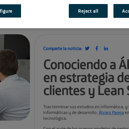
figure
Reject all
Acc
Comparte la noticia:
Conociendo a Ál
en estrategia de
clientes y Lean
Tras terminar sus estudios en informática, y
informáticas y de desarrollo,
Álvaro Pareja
em
tecnológica.
Con el auge de los nuevos modelos de negocio