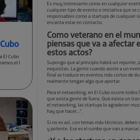
Es muy interesante como en cualquier event
cualquier tipo de evento o iniciativa que se 
responsables como a startups de cualquier si
encanta estar en contacto.
Como veterano en el mun
piensas que va a afectar e
l Cubo
estos actos?
a El Cubo
Supongo que al principio habrá un repunte, 
ramos el I
exquisitas. La gente cuando asiste a un even
final se traduce en eventos más cortos de du
realmente tengan algo que aportar.
Para el networking, en El Cubo ocurre todos l
que asista gente de fuera. Que exista un tr
el networking, las startups lo agradecen mu
hay que hacer…”.
Si no es así, con temas más técnicos, deben 
y potente. Ese es el rumbo que van a marcar, 