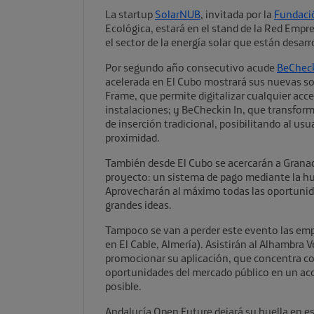
La startup
SolarNUB
, invitada por la
Fundaci
Ecológica, estará en el stand de la Red Emp
el sector de la energía solar que están desar
Por segundo año consecutivo acude
BeChec
acelerada en El Cubo mostrará sus nuevas sol
Frame, que permite digitalizar cualquier acc
instalaciones; y BeCheckin In, que transform
de inserción tradicional, posibilitando al usu
proximidad.
También desde El Cubo se acercarán a Granad
proyecto: un sistema de pago mediante la huel
Aprovecharán al máximo todas las oportunida
grandes ideas.
Tampoco se van a perder este evento las e
en El Cable, Almería). Asistirán al Alhambra V
promocionar su aplicación, que concentra con
oportunidades del mercado público en un acc
posible.
Andalucía Open Future dejará su huella en es