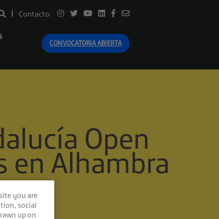
Contacto:
s
CONVOCATORIA ABIERTA
dalucía Open
as en Alhambra
site you are
tion, social
drawn up on