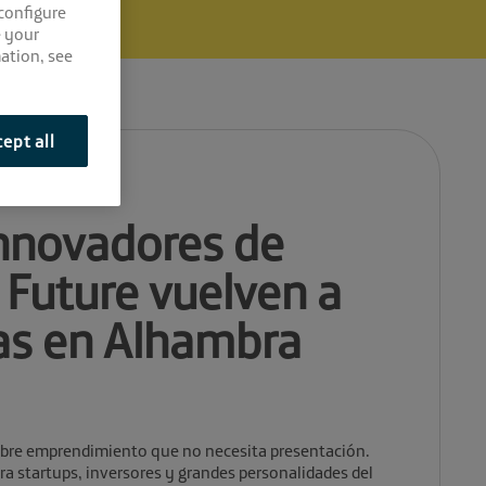
 configure
e your
ation, see
ept all
innovadores de
Future vuelven a
as en Alhambra
obre emprendimiento que no necesita presentación.
a startups, inversores y grandes personalidades del