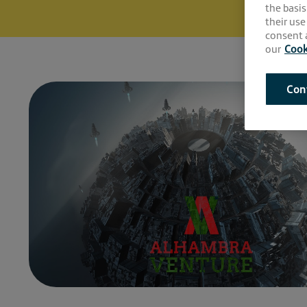
the basis
their use
consent a
our
Cook
Con