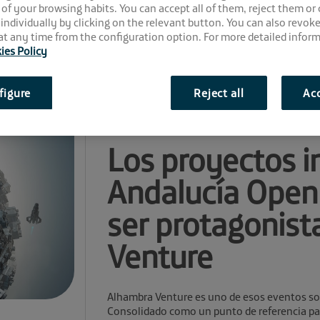
 of your browsing habits. You can accept all of them, reject them or
 individually by clicking on the relevant button. You can also revok
t any time from the configuration option. For more detailed inform
ies Policy
figure
Reject all
Acc
Comparte la noticia:
Los proyectos 
Andalucía Open 
ser protagonist
Venture
Alhambra Venture es uno de esos eventos s
Consolidado como un punto de referencia par