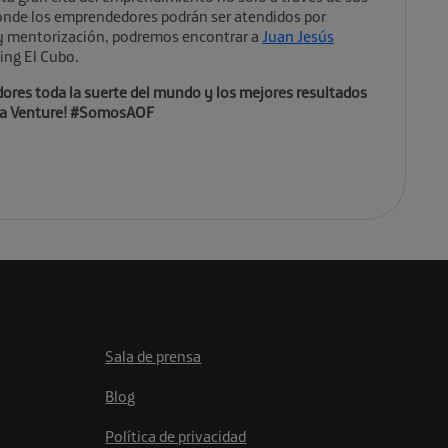
donde los emprendedores podrán ser atendidos por
 y mentorización, podremos encontrar a
Juan Jesús
ing El Cubo.
dores toda la suerte del mundo y los mejores resultados
a Venture! #SomosAOF
Sala de prensa
Blog
Política de privacidad