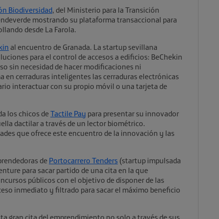
ón Biodiversidad
, del Ministerio para la Transición
rendeverde mostrando su plataforma transaccional para
rollando desde La Farola.
kin
al encuentro de Granada. La startup sevillana
uciones para el control de accesos a edificios: BeChekin
eso sin necesidad de hacer modificaciones ni
a en cerraduras inteligentes las cerraduras electrónicas
ario interactuar con su propio móvil o una tarjeta de
a los chicos de
Tactile Pay
para presentar su innovador
la dactilar a través de un lector biométrico.
des que ofrece este encuentro de la innovación y las
mprendedoras de
Portocarrero Tenders
(startup impulsada
enture para sacar partido de una cita en la que
cursos públicos con el objetivo de disponer de las
eso inmediato y filtrado para sacar el máximo beneficio
ta gran cita del emprendimiento no solo a través de sus