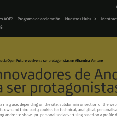
es AOF?
Programa de aceleración
Nuestros Hubs
Mentore
og
lucía Open Future vuelven a ser protagonistas en Alhambra Venture
innovadores de An
a ser protagonist
ca may use, depending on the site, subdomain or section of the web
 its own and third-party cookies for technical, analytical, personalisa
ng and/or to show you personalised advertising based on a profile 