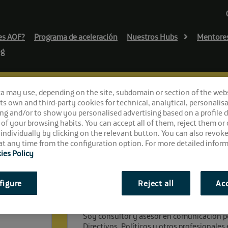
es AOF?
Programa de aceleración
Nuestros Hubs
Mentore
og
ca may use, depending on the site, subdomain or section of the web
 its own and third-party cookies for technical, analytical, personalisa
ng and/or to show you personalised advertising based on a profile 
 of your browsing habits. You can accept all of them, reject them or
 individually by clicking on the relevant button. You can also revok
t any time from the configuration option. For more detailed inform
ies Policy
figure
Reject all
Acc
Experiencia
Soy consultor y asesor en comunicación pe
Directivos, Políticos y otros profesionales