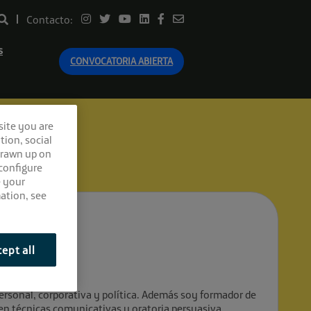
Contacto:
s
CONVOCATORIA ABIERTA
site you are
tion, social
drawn up on
 configure
e your
ation, see
ept all
rsonal, corporativa y política. Además soy formador de
 en técnicas comunicativas y oratoria persuasiva.