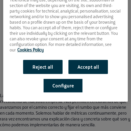
18 SEP
section of the website you are visiting, its own and third-
party cookies for technical, analytical, personalisation, social
networking and/or to show you personalised advertising
2019
based on a profile drawn up on the basis of your browsing
habits. You can accept all of them, reject them or configure
17:00 - 19:00
their use individually by clicking on the relevant button. You
Espacio de crowdworking El Patio
can also revoke your consent at any time from the
Calle San Pablo, 7 bajo
configuration option. For more detailed information, see
Córdoba
14002
our
Cookies Policy
Reject all
Accept all
This event has passed.
Configure
Las métricas son un elemento muy importante para tomar el pulso al
crecimiento de nuestras empresa. Nos permiten cerciorarnos de que
avanzamos por el camino correcto y fijar el rumbo que más conviene
en cada momento. Solemos hablar de métricas continuamente, pero
rara vez encontramos una explicación clara y concreta sobre qué son y
cómo podemos implementarlas de manera sencilla.