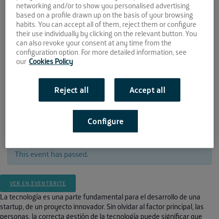
networking and/or to show you personalised advertising
based on a profile drawn up on the basis of your browsing
06 MAR
habits. You can accept all of them, reject them or configure
their use individually by clicking on the relevant button. You
can also revoke your consent at any time from the
2018
configuration option. For more detailed information, see
our
Cookies Policy
12:00 - 14:00
Espacio de crowdworking El Cubo
Reject all
Accept all
Avda. Camino de los Descubrimientos 17,
PCT Cartuja
Sevilla
41092
Configure
This event has passed.
VER EN EVENTBRITE
La tecnología es una parte fundamental para el desarrollo de una
startup, de un proyecto innovador. Sin olvidar al factor principal, las
personas, la correcta gestión de la tecnología puede significar que