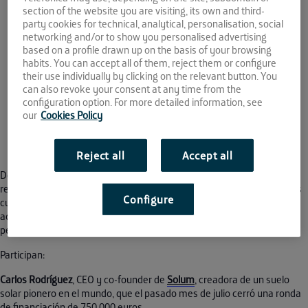
section of the website you are visiting, its own and third-
2021
party cookies for technical, analytical, personalisation, social
networking and/or to show you personalised advertising
17:00 - 18:00
based on a profile drawn up on the basis of your browsing
habits. You can accept all of them, reject them or configure
their use individually by clicking on the relevant button. You
can also revoke your consent at any time from the
configuration option. For more detailed information, see
our
Cookies Policy
This event has passed.
Reject all
Accept all
Dos de nuestras startups aceleradas en Andalucía Open Future que
recientemente han cerrado rondas de financiación con inversores nos
Configure
cuentan su periplo para conseguirlo. Sus secretos, consejos, errores y
aciertos cometidos. Todo un aprendizaje para las empresas que
persiguen este objetivo.
Participan:
Carlos Rodríguez
, CEO y co-founder de
Solum
, creadora de un suelo
solar pionero en el mundo, que el pasado mes de julio cerró una ronda
de financiación de 750.000 euros.