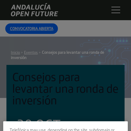
Skip
Andalucía
to
Open
content
Future
CONVOCATORIA ABIERTA
Inicio
>
Eventos
>
Consejos para levantar una ronda de
inversión
Consejos para
levantar una ronda de
inversión
28 OCT
Telefónica may use, depending on the site, subdomain or