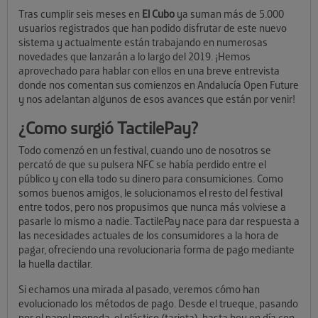
Tras cumplir seis meses en
El Cubo
ya suman más de 5.000
usuarios registrados que han podido disfrutar de este nuevo
sistema y actualmente están trabajando en numerosas
novedades que lanzarán a lo largo del 2019. ¡Hemos
aprovechado para hablar con ellos en una breve entrevista
donde nos comentan sus comienzos en Andalucía Open Future
y nos adelantan algunos de esos avances que están por venir!
¿Como surgió TactilePay?
Todo comenzó en un festival, cuando uno de nosotros se
percató de que su pulsera NFC se había perdido entre el
público y con ella todo su dinero para consumiciones. Como
somos buenos amigos, le solucionamos el resto del festival
entre todos, pero nos propusimos que nunca más volviese a
pasarle lo mismo a nadie. TactilePay nace para dar respuesta a
las necesidades actuales de los consumidores a la hora de
pagar, ofreciendo una revolucionaria forma de pago mediante
la huella dactilar.
Si echamos una mirada al pasado, veremos cómo han
evolucionado los métodos de pago. Desde el trueque, pasando
por el papel moneda, el plástico (tarjeta), hasta hoy en día con