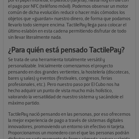
el pago por NFC (teléfono móvil). Podemos observar un motor
común de dicha evolución: reducir o hacer más cómodos los
objetos que «guardan» nuestro dinero, de forma que podamos
llevarlo todo siempre encima. TactilePay llega para colocar el
último eslabón en esta cadena permitiendo disfrutar de todo
sin llevar literalmente nada.
¿Para quién está pensado TactilePay?
Se trata de una herramienta totalmente versátil y
personalizable. Inicialmente comenzamos el proyecto
pensando en dos grandes vertientes, la hostelería (discotecas,
bares y salas) y eventos (festivales, congresos, ferias
profesionales, etc.). Pero nuestro paso por El Cubo nos ha
hecho adquirir un punto de vista mucho más holístico,
valorando la versatilidad de nuestro sistema y sacándole el
máximo partido.
TactilePay nació pensando en las personas, por eso ofrecemos
la mejor experiencia de pago a través de sistemas digitales
innovadores, promoviendo un entorno sin efectivo ni tarjeta.
Proporcionamos un monedero con el que las personas podrán
disfrutar en cada momento de forma cómoda, segura y rápida.