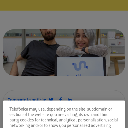
Comparte la noticia:
Telefónica may use, depending on the site, subdomain or
TactilePay deja huella en
section of the website you are visiting, its own and third-
party cookies for technical, analytical, personalisation, social
el sector de la hostelería y
networking and/or to show you personalised advertising