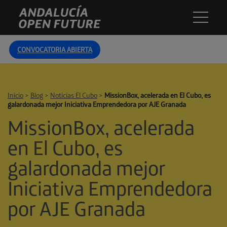
Skip
Andalucía
to
Open
content
Future
CONVOCATORIA ABIERTA
Inicio
>
Blog
>
Noticias El Cubo
>
MissionBox, acelerada en El Cubo, es
galardonada mejor Iniciativa Emprendedora por AJE Granada
MissionBox, acelerada
en El Cubo, es
galardonada mejor
Iniciativa Emprendedora
por AJE Granada