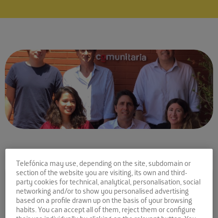
Telefónica may use, depending on the site, subdomain or
Comparte la noticia:
section of the website you are visiting, its own and third-
party cookies for technical, analytical, personalisation, social
Comunitaria, una app para
networking and/or to show you personalised advertising
based on a profile drawn up on the basis of your browsing
comunidades de vecinos
habits. You can accept all of them, reject them or configure