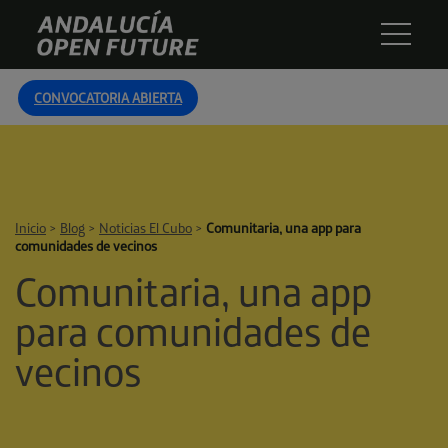
Skip
Andalucía
to
Open
content
Future
CONVOCATORIA ABIERTA
Inicio
>
Blog
>
Noticias El Cubo
>
Comunitaria, una app para
comunidades de vecinos
Comunitaria, una app
para comunidades de
vecinos