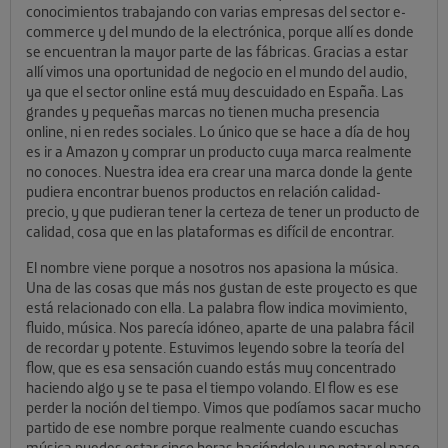
conocimientos trabajando con varias empresas del sector e-
commerce y del mundo de la electrónica, porque allí es donde
se encuentran la mayor parte de las fábricas. Gracias a estar
allí vimos una oportunidad de negocio en el mundo del audio,
ya que el sector online está muy descuidado en España. Las
grandes y pequeñas marcas no tienen mucha presencia
online, ni en redes sociales. Lo único que se hace a día de hoy
es ir a Amazon y comprar un producto cuya marca realmente
no conoces. Nuestra idea era crear una marca donde la gente
pudiera encontrar buenos productos en relación calidad-
precio, y que pudieran tener la certeza de tener un producto de
calidad, cosa que en las plataformas es difícil de encontrar.
El nombre viene porque a nosotros nos apasiona la música.
Una de las cosas que más nos gustan de este proyecto es que
está relacionado con ella. La palabra flow indica movimiento,
fluido, música. Nos parecía idóneo, aparte de una palabra fácil
de recordar y potente. Estuvimos leyendo sobre la teoría del
flow, que es esa sensación cuando estás muy concentrado
haciendo algo y se te pasa el tiempo volando. El flow es ese
perder la noción del tiempo. Vimos que podíamos sacar mucho
partido de ese nombre porque realmente cuando escuchas
música puedes estar cinco horas haciéndolo y no notar el paso