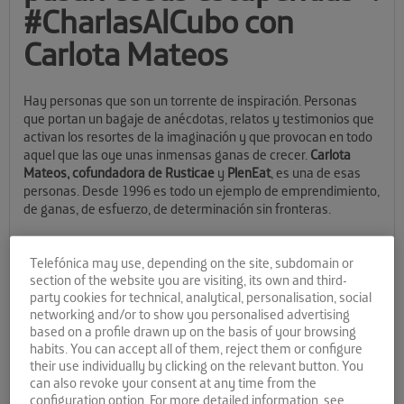
#CharlasAlCubo con
Carlota Mateos
Hay personas que son un torrente de inspiración. Personas
que portan un bagaje de anécdotas, relatos y testimonios que
activan los resortes de la imaginación y que provocan en todo
aquel que las oye unas inmensas ganas de crecer.
Carlota
Mateos, cofundadora de Rusticae
y
PlenEat
, es una de esas
personas. Desde 1996 es todo un ejemplo de emprendimiento,
de ganas, de esfuerzo, de determinación sin fronteras.
El 23 de marzo retomamos las Charlas al Cubo con la presencia
de esta emprendedora ante una abarrotado Open Space. El
Telefónica may use, depending on the site, subdomain or
evento, presentado por Nacho Morales ─director de El Cubo─,
section of the website you are visiting, its own and third-
contó con la colaboración de Victoria Cabrera, una de nuestras
party cookies for technical, analytical, personalisation, social
mentoras, especialista en comunicación y relaciones públicas,
networking and/or to show you personalised advertising
based on a profile drawn up on the basis of your browsing
que condujo la entrevista. Tras el evento, muchos asistentes
habits. You can accept all of them, reject them or configure
se quedaron un buen rato haciéndose fotos y hablando con
their use individually by clicking on the relevant button. You
Carlota, que además firmó en el Panel de Firmas del espacio de
can also revoke your consent at any time from the
crowdworking.
configuration option. For more detailed information, see