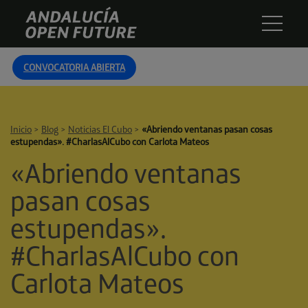
Skip
Andalucía
to
Open
content
Future
CONVOCATORIA ABIERTA
Inicio
>
Blog
>
Noticias El Cubo
>
«Abriendo ventanas pasan cosas
estupendas». #CharlasAlCubo con Carlota Mateos
«Abriendo ventanas
pasan cosas
estupendas».
#CharlasAlCubo con
Carlota Mateos