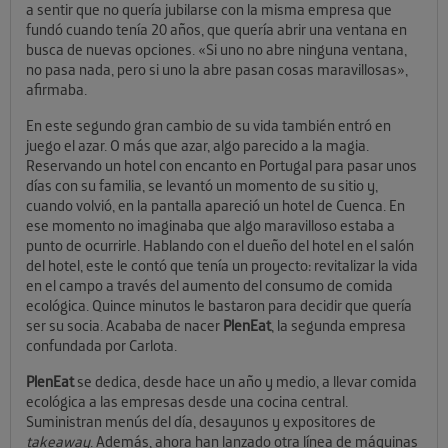
a sentir que no quería jubilarse con la misma empresa que
fundó cuando tenía 20 años, que quería abrir una ventana en
busca de nuevas opciones. «Si uno no abre ninguna ventana,
no pasa nada, pero si uno la abre pasan cosas maravillosas»,
afirmaba.
En este segundo gran cambio de su vida también entró en
juego el azar. O más que azar, algo parecido a la magia.
Reservando un hotel con encanto en Portugal para pasar unos
días con su familia, se levantó un momento de su sitio y,
cuando volvió, en la pantalla apareció un hotel de Cuenca. En
ese momento no imaginaba que algo maravilloso estaba a
punto de ocurrirle. Hablando con el dueño del hotel en el salón
del hotel, este le contó que tenía un proyecto: revitalizar la vida
en el campo a través del aumento del consumo de comida
ecológica. Quince minutos le bastaron para decidir que quería
ser su socia. Acababa de nacer
PlenEat
, la segunda empresa
confundada por Carlota.
PlenEat
se dedica, desde hace un año y medio, a llevar comida
ecológica a las empresas desde una cocina central.
Suministran menús del día, desayunos y expositores de
takeaway
. Además, ahora han lanzado otra línea de máquinas