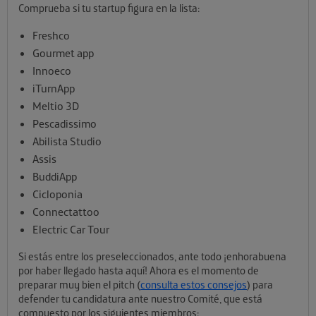
Comprueba si tu startup figura en la lista:
Freshco
Gourmet app
Innoeco
iTurnApp
Meltio 3D
Pescadissimo
Abilista Studio
Assis
BuddiApp
Cicloponia
Connectattoo
Electric Car Tour
Si estás entre los preseleccionados, ante todo ¡enhorabuena
por haber llegado hasta aquí! Ahora es el momento de
preparar muy bien el pitch (
consulta estos consejos
) para
defender tu candidatura ante nuestro Comité, que está
compuesto por los siguientes miembros: