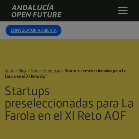
Skip
Andalucía
to
Open
content
Future
CONVOCATORIA ABIERTA
Inicio
>
Blog
>
Notas de prensa
>
Startups preseleccionadas para La
Farola en el XI Reto AOF
Startups
preseleccionadas para La
Farola en el XI Reto AOF