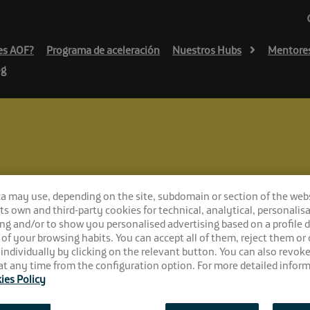
es AOF?
Programa de aceleración
Nuestros Hubs
Mentore
og
ora
ca may use, depending on the site, subdomain or section of the web
 its own and third-party cookies for technical, analytical, personalisa
a a su fin: hazlo 
ng and/or to show you personalised advertising based on a profile 
 of your browsing habits. You can accept all of them, reject them or
 individually by clicking on the relevant button. You can also revok
t any time from the configuration option. For more detailed inform
ies Policy