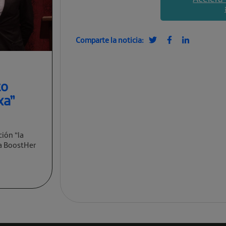
Comparte la noticia:
to
xa”
ción “la
va BoostHer