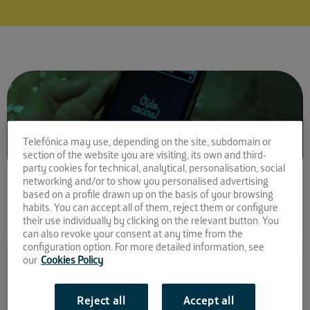
Telefónica may use, depending on the site, subdomain or
section of the website you are visiting, its own and third-
party cookies for technical, analytical, personalisation, social
networking and/or to show you personalised advertising
based on a profile drawn up on the basis of your browsing
habits. You can accept all of them, reject them or configure
their use individually by clicking on the relevant button. You
can also revoke your consent at any time from the
Comparte la noticia:
configuration option. For more detailed information, see
our
Cookies Policy
La hostelería digitalizada
de Foodtic se lanza al
Reject all
Accept all