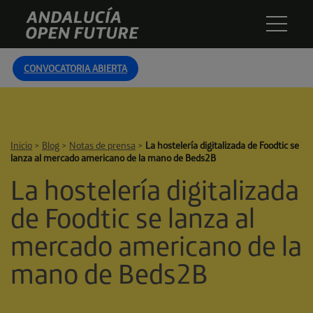
Skip
Andalucía
to
Open
content
Future
CONVOCATORIA ABIERTA
Inicio
>
Blog
>
Notas de prensa
>
La hostelería digitalizada de Foodtic se
lanza al mercado americano de la mano de Beds2B
La hostelería digitalizada
de Foodtic se lanza al
mercado americano de la
mano de Beds2B