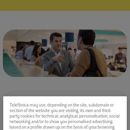
Comparte la noticia:
Telefónica may use, depending on the site, subdomain or
section of the website you are visiting, its own and third-
Cómo definir una
party cookies for technical, analytical, personalisation, social
networking and/or to show you personalised advertising
estrategia de negocios,
based on a profile drawn up on the basis of your browsing