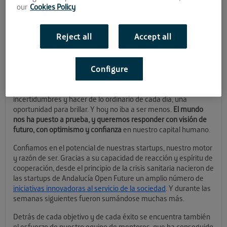
our
Cookies Policy
Hace 6 años comenzábamos este camino en el que nos han
acompañado más de 150 startups y cerca de 100 mentores,
Reject all
Accept all
todos miembros de la gran
#FamiliaAOF
y que han conseguido
crear una red global de emprendedores jóvenes, andaluces y
pioneros en el sector tecnológico.
Configure
En toda nuestra historia hemos sabido anticiparnos a los
cambios, ver soluciones a los problemas, tender puentes entre
incertidumbres y hacer de lo ordinario de cada día, una
oportunidad para brillar. Y hoy no iba a ser menos.
El mundo
nos ha puesto a prueba, y queremos responder con visión de
futuro, con optimismo y confianza
en nuestro capital humano.
Confiamos en el potencial de nuestras startups, nuestro motor
y razón de ser. Gracias a su capacidad de reacción y espíritu de
cooperación, desde el principio de la crisis sanitaria nacieron de
las startups de Andalucía Open Future un amplio número de
iniciativas innovadoras al servicio de la sociedad
. Y durante las
semanas siguientes fueron sumándose muchas más.
Detrás de cada objetivo y de cada éxito se encuentra también
el esfuerzo de nuestro equipo de mentores, que ha conseguido