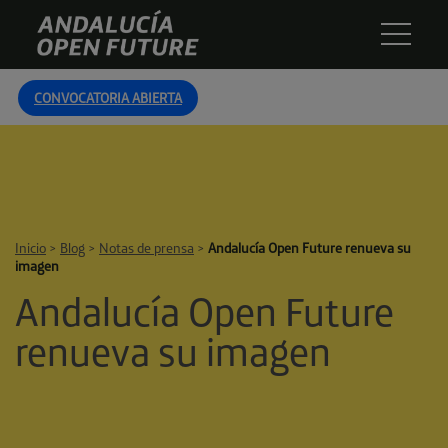
Skip
Andalucía
to
Open
content
Future
CONVOCATORIA ABIERTA
Inicio
>
Blog
>
Notas de prensa
>
Andalucía Open Future renueva su
imagen
Andalucía Open Future
renueva su imagen