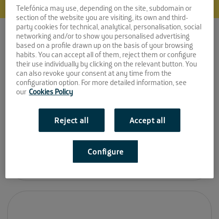
Telefónica may use, depending on the site, subdomain or
section of the website you are visiting, its own and third-
party cookies for technical, analytical, personalisation, social
networking and/or to show you personalised advertising
based on a profile drawn up on the basis of your browsing
Juanjo Tara
habits. You can accept all of them, reject them or configure
their use individually by clicking on the relevant button. You
Hardware e innovación
can also revoke your consent at any time from the
configuration option. For more detailed information, see
Espacio:
our
Cookies Policy
EL CABLE
Reject all
Accept all
Superpoderes:
Innovación
Configure