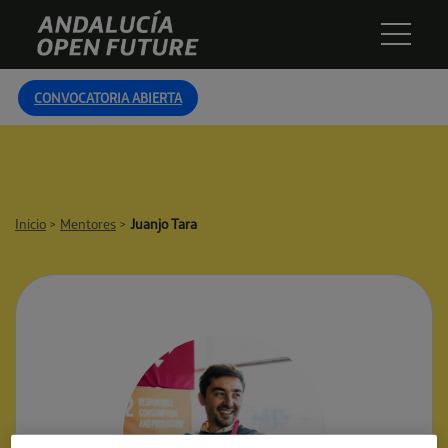
Skip
Andalucía
to
Open
content
Future
CONVOCATORIA ABIERTA
Inicio
>
Mentores
>
Juanjo Tara