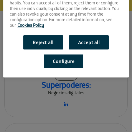
habits. You can accept all of them, reject them or configure
their use individually by clicking on the relevant button. You
can also revoke your consent at any time from the
configuration option. For more detailed information, see
our
Cookies Policy
Cayetano Torres
Reject all
Accept all
Advisor en Analítica Digital e
Inbound Marketing
Configure
Espacio:
EL CABLE
Superpoderes:
Negocios digitales