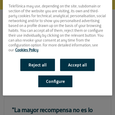
Telefónica may use, depending on the site, subdomain or
section of the website you are visiting, its own and third-
party cookies for technical, analytical, personalisation, social
networking and/or to show you personalised advertising
Álvaro Espejo
based on a profile drawn up on the basis of your browsing
habits. You can accept all of them, reject them or configure
their use individually by clicking on the relevant button. You
Estrategia e
can also revoke your consent at any time from the
Internacionalización
configuration option. For more detailed information, see
our
Cookies Policy
Espacio:
Reject all
Accept all
EL PATIO
Configure
"La mayor recompensa no es lo