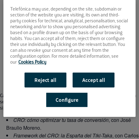
Moreno
Telefónica may use, depending on the site, subdomain or
section of the website you are visiting, its own and third-
party cookies for technical, analytical, personalisation, social
25 JUN
networking and/or to show you personalised advertising
based on a profile drawn up on the basis of your browsing
habits. You can accept all of them, reject them or configure
2020
their use individually by clicking on the relevant button. You
can also revoke your consent at any time from the
12:00 - 12:45
configuration option. For more detailed information, see
our
Cookies Policy
This event has passed.
Reject all
Accept all
Carlos Ojeda, mentor en La Farola, nos trae la primera entrega de esta
Configure
serie de webinars donde analizará junto a diversos expertos los
siguientes aspectos concretos del Marketing Digital:
CRO: cómo optimizar tu tasa de conversión
, con José
Braulio Moreno.
Framework del CRO: la España del Tiki-Taka
, con Carlos