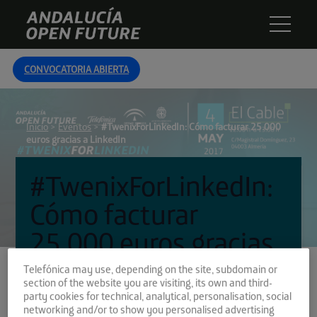
Skip
Andalucía
to
Open
content
Future
CONVOCATORIA ABIERTA
Inicio
>
Eventos
>
#TwenixForLinkedIn: Cómo facturar 25.000
euros gracias a LinkedIn
#TwenixForLinkedIn:
Cómo facturar
25.000 euros gracias
a LinkedIn
Telefónica may use, depending on the site, subdomain or
section of the website you are visiting, its own and third-
party cookies for technical, analytical, personalisation, social
networking and/or to show you personalised advertising