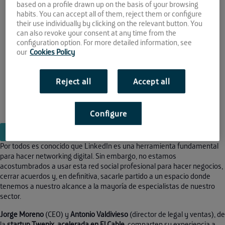
04 MAY
based on a profile drawn up on the basis of your browsing
habits. You can accept all of them, reject them or configure
their use individually by clicking on the relevant button. You
2017
can also revoke your consent at any time from the
configuration option. For more detailed information, see
12:00 - 13:00
our
Cookies Policy
Reject all
Accept all
This event has passed.
Configure
VER EN EVENTBRITE
Por todos es conocido que LinkedIn es una herramienta fundamental
para hacer networking digital. Sin embargo, no estamos
acostumbrados a usar esta red social profesional para hacer negocios,
cerrar acuerdos y, en definitiva, sacarle partido a un espacio donde
tenemos a nuestro alcance a la mayoría de especialistas de nuestro
sector.
Jorge Moreno
(CEO) y
Antonio Valdivieso
(director de legal y ventas), de
la
startup Twenix, acelerada en El Cable
, comparten su experiencia a