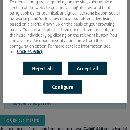
en el negocio”
Telefónica may use, depending on the site, subdomain or
section of the website you are visiting, its own and third-
party cookies for technical, analytical, personalisation, social
networking and/or to show you personalised advertising
21 JUN
based on a profile drawn up on the basis of your browsing
habits. You can accept all of them, reject them or configure
their use individually by clicking on the relevant button. You
2017
can also revoke your consent at any time from the
configuration option. For more detailed information, see
10:30 - 14:30
our
Cookies Policy
La Farola
C/ Concejal Muñoz Cerván, 3. Módulo 5,
Reject all
Accept all
Planta 1ª.
Malaga
Configure
This event has passed.
VER EN EVENTBRITE
¡El próximo día 21 de junio tenemos un nuevo
#OpenDay
en La Farola!