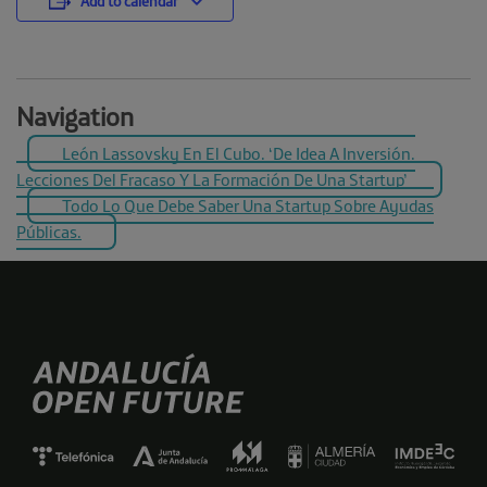
Add to calendar
Navigation
León Lassovsky En El Cubo. ‘De Idea A Inversión.
Lecciones Del Fracaso Y La Formación De Una Startup’
Todo Lo Que Debe Saber Una Startup Sobre Ayudas
Públicas.