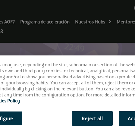
es AOF?
Programa de aceleración
Nuestros Hubs
Mentore
og
ca may use, depending on the site, subdomain or section of the web
r’ de
 its own and third-party cookies for technical, analytical, personalisa
ng and/or to show you personalised advertising based on a profile 
 of your browsing habits. You can accept all of them, reject them or
 individually by clicking on the relevant button. You can also revok
t any time from the configuration option. For more detailed inform
ies Policy
figure
Reject all
Acc
:00