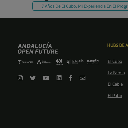
7 Años De El Cubo, Mi Experiencia En El Prog
HUBS DE 
El Cubo
La Farola
El Cable
El Patio