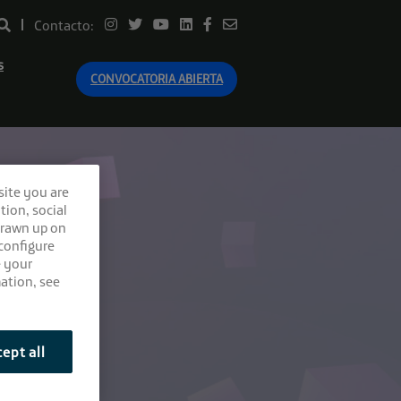
Contacto:
s
CONVOCATORIA ABIERTA
site you are
tion, social
drawn up on
 configure
e your
ation, see
ept all