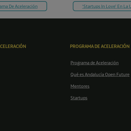
rama De Aceleración
‘Startups In Love’ En La
ACELERACIÓN
PROGRAMA DE ACELERACIÓN
Programa de Aceleración
Qué es Andalucía Open Future
Mentores
Startups