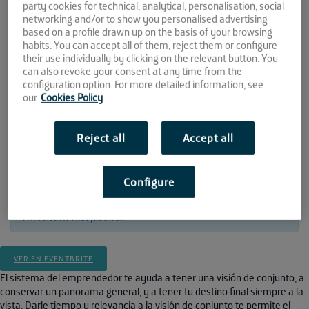
party cookies for technical, analytical, personalisation, social
networking and/or to show you personalised advertising
09 NOV
based on a profile drawn up on the basis of your browsing
habits. You can accept all of them, reject them or configure
their use individually by clicking on the relevant button. You
2021
can also revoke your consent at any time from the
configuration option. For more detailed information, see
11:00 - 13:00
our
Cookies Policy
La Farola
C/ Concejal Muñoz Cerván, 3. Módulo 5,
Reject all
Accept all
Planta 1ª.
Malaga
Configure
This event has passed.
VER EN EVENTBRITE
El sistema del emprendedor te ayuda a tener una visión de conjunto, a
conservar un panorama general, y a tener tu destino final siempre a la
vista. Darle tiempo y relevancia a la visión de conjunto te permite el