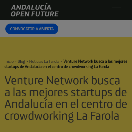
Skip
Andalucía
to
Open
content
Future
CONVOCATORIA ABIERTA
Inicio
>
Blog
>
Noticias La Farola
>
Venture Network busca a las mejores
startups de Andalucía en el centro de crowdworking La Farola
Venture Network busca
a las mejores startups de
Andalucía en el centro de
crowdworking La Farola