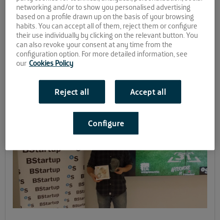
networking and/or to show you personalised advertising
que organizan
Banco Sabadell
, a través del programa
BStartup
,
based on a profile drawn up on the basis of your browsing
e
Instituto de Empresa
y donde
Andalucía Open Future
habits. You can accept all of them, reject them or configure
ejercerá de
partner
local y anfitriona del evento.
their use individually by clicking on the relevant button. You
can also revoke your consent at any time from the
Andalucía Open Future repite como
parter
local del Venture
configuration option. For more detailed information, see
Network Andalucía. El pasado 12 de febrero, el centro de
our
Cookies Policy
crowdworking
El Cubo
acogió la edición de Andalucía de 2015,
donde resultó ganadora
Thermibody
.
Reject all
Accept all
Configure