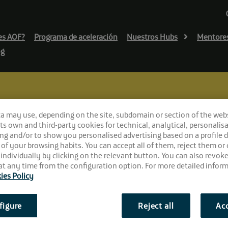
es AOF?
Programa de aceleración
Nuestros Hubs
Mentore
og
ca may use, depending on the site, subdomain or section of the web
 its own and third-party cookies for technical, analytical, personalisa
en Málaga: el Reto Farola
ng and/or to show you personalised advertising based on a profile 
el emprendimiento
 of your browsing habits. You can accept all of them, reject them or
 individually by clicking on the relevant button. You can also revok
t any time from the configuration option. For more detailed inform
ies Policy
figure
Reject all
Acc