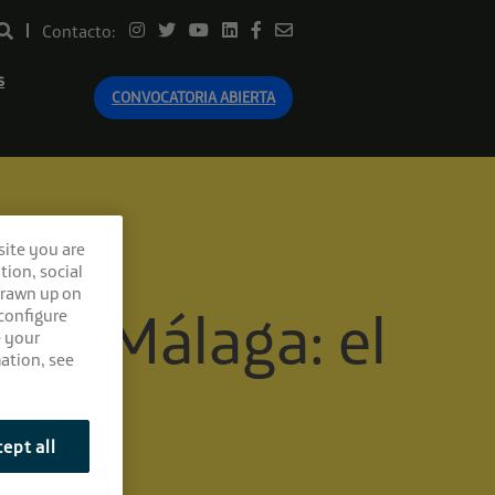
Contacto:
s
CONVOCATORIA ABIERTA
site you are
tion, social
drawn up on
 en Málaga: el
 configure
e your
ation, see
ept all