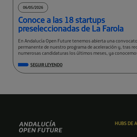
06/05/2026
Conoce a las 18 startups
preseleccionadas de La Farola
En Andalucía Open Future tenemos abierta una convocato
permanente de nuestro programa de aceleración y, tras rec
numerosas candidaturas los últimos meses, ya conocemos
preseleccionadas de La Farola […]
SEGUIR LEYENDO
HUBS DE 