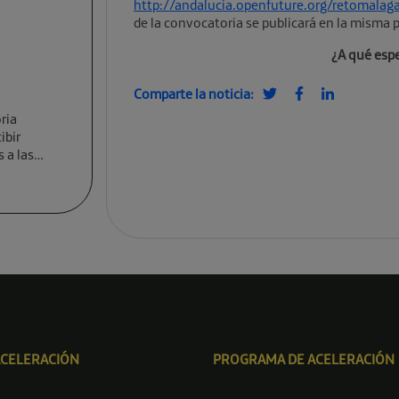
http://andalucia.openfuture.org/retomalag
de la convocatoria se publicará en la misma
¿A qué espe
Comparte la noticia:
ria
ibir
 a las
ACELERACIÓN
PROGRAMA DE ACELERACIÓN