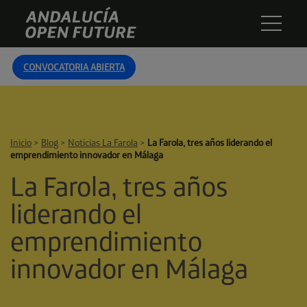
Skip
Andalucía
to
Open
content
Future
CONVOCATORIA ABIERTA
Inicio
>
Blog
>
Noticias La Farola
>
La Farola, tres años liderando el
emprendimiento innovador en Málaga
La Farola, tres años
liderando el
emprendimiento
innovador en Málaga