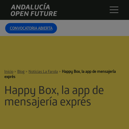
Skip
Andalucía
to
Open
content
Future
CONVOCATORIA ABIERTA
Inicio
>
Blog
>
Noticias La Farola
>
Happy Box, la app de mensajería
exprés
Happy Box, la app de
mensajería exprés