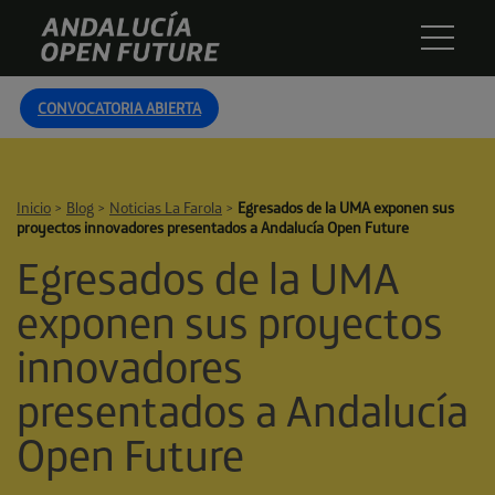
Skip
Andalucía
to
Open
content
Future
CONVOCATORIA ABIERTA
Inicio
>
Blog
>
Noticias La Farola
>
Egresados de la UMA exponen sus
proyectos innovadores presentados a Andalucía Open Future
Egresados de la UMA
exponen sus proyectos
innovadores
presentados a Andalucía
Open Future