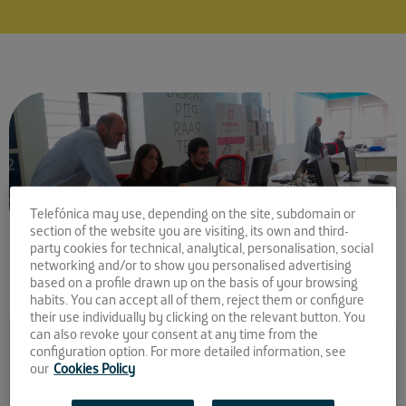
Telefónica may use, depending on the site, subdomain or
section of the website you are visiting, its own and third-
party cookies for technical, analytical, personalisation, social
networking and/or to show you personalised advertising
based on a profile drawn up on the basis of your browsing
habits. You can accept all of them, reject them or configure
Comparte la noticia:
their use individually by clicking on the relevant button. You
can also revoke your consent at any time from the
¡Acelera tu proyecto en La
configuration option. For more detailed information, see
our
Cookies Policy
Farola!