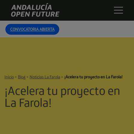
Skip
Andalucía
to
Open
content
Future
CONVOCATORIA ABIERTA
Inicio
>
Blog
>
Noticias La Farola
>
¡Acelera tu proyecto en La Farola!
¡Acelera tu proyecto en
La Farola!