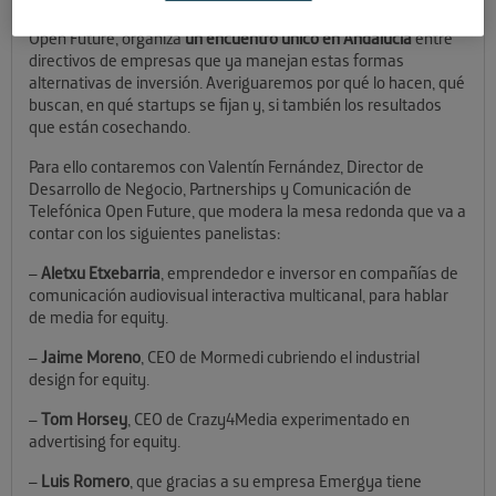
El próximo
4 de febrero, a las 17:00 horas
, El Cubo de Andalucía
Open Future, organiza
un encuentro único en Andalucía
entre
directivos de empresas que ya manejan estas formas
alternativas de inversión. Averiguaremos por qué lo hacen, qué
buscan, en qué startups se fijan y, si también los resultados
que están cosechando.
Para ello contaremos con Valentín Fernández, Director de
Desarrollo de Negocio, Partnerships y Comunicación de
Telefónica Open Future, que modera la mesa redonda que va a
contar con los siguientes panelistas:
–
Aletxu Etxebarria
, emprendedor e inversor en compañías de
comunicación audiovisual interactiva multicanal, para hablar
de media for equity.
–
Jaime Moreno
, CEO de Mormedi cubriendo el industrial
design for equity.
–
Tom Horsey
, CEO de Crazy4Media experimentado en
advertising for equity.
–
Luis Romero
, que gracias a su empresa Emergya tiene