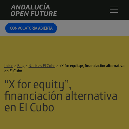
Skip
Andalucía
to
Open
content
Future
CONVOCATORIA ABIERTA
Inicio
>
Blog
>
Noticias El Cubo
>
«X for equity», financiación alternativa
en El Cubo
“X for equity”,
financiación alternativa
en El Cubo