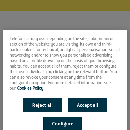
Telefónica may use, depending on the site, subdomain or
Comparte la noticia:
section of the website you are visiting, its own and third-
party cookies for technical, analytical, personalisation, social
“X for equity”,
networking and/or to show you personalised advertising
based on a profile drawn up on the basis of your browsing
financiación alternativa
habits. You can accept all of them, reject them or configure
en El Cubo
their use individually by clicking on the relevant button. You
can also revoke your consent at any time from the
configuration option. For more detailed information, see
our
Cookies Policy
“X for equity”
Profundizar en estas fórmulas de la mano de reputadas
Reject all
Accept all
empresas que se acercan a la innovación del ecosistema
emprendedor para conseguir una cartera de participaciones
en este tipo de startups es el objetivo del encuentro de
Configure
financiación alternativa bautizado como “X for equity”.